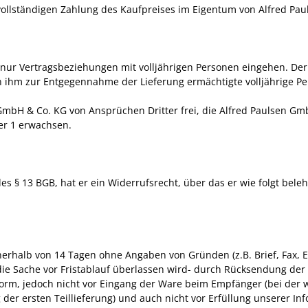
r vollständigen Zahlung des Kaufpreises im Eigentum von Alfred P
nur Vertragsbeziehungen mit volljährigen Personen eingehen. Der Be
on ihm zur Entgegennahme der Lieferung ermächtigte volljährige P
n GmbH & Co. KG von Ansprüchen Dritter frei, die Alfred Paulsen G
fer 1 erwachsen.
s § 13 BGB, hat er ein Widerrufsrecht, über das er wie folgt beleh
nerhalb von 14 Tagen ohne Angaben von Gründen (z.B. Brief, Fax, 
die Sache vor Fristablauf überlassen wird- durch Rücksendung der 
tform, jedoch nicht vor Eingang der Ware beim Empfänger (bei der
 der ersten Teillieferung) und auch nicht vor Erfüllung unserer Inf