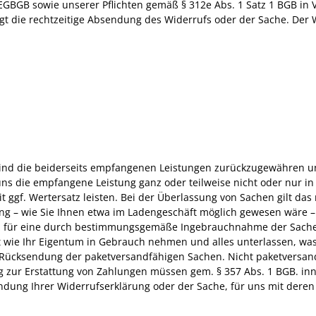
 EGBGB sowie unserer Pflichten gemäß § 312e Abs. 1 Satz 1 BGB in 
gt die rechtzeitige Absendung des Widerrufs oder der Sache. Der 
sind die beiderseits empfangenen Leistungen zurückzugewähren un
ns die empfangene Leistung ganz oder teilweise nicht oder nur i
 ggf. Wertersatz leisten. Bei der Überlassung von Sachen gilt das
ung – wie Sie Ihnen etwa im Ladengeschäft möglich gewesen wäre –
atz für eine durch bestimmungsgemäße Ingebrauchnahme der Sach
 wie Ihr Eigentum in Gebrauch nehmen und alles unterlassen, was 
 Rücksendung der paketversandfähigen Sachen. Nicht paketversan
g zur Erstattung von Zahlungen müssen gem. § 357 Abs. 1 BGB. inn
sendung Ihrer Widerrufserklärung oder der Sache, für uns mit dere